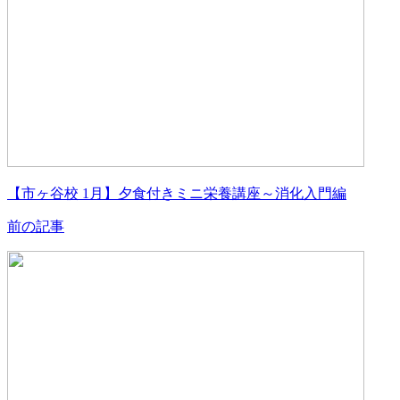
【市ヶ谷校 1月】夕食付きミニ栄養講座～消化入門編
前の記事