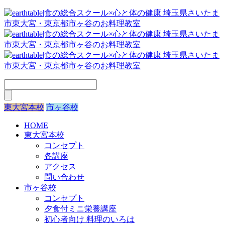
東大宮本校
市ヶ谷校
HOME
東大宮本校
コンセプト
各講座
アクセス
問い合わせ
市ヶ谷校
コンセプト
夕食付ミニ栄養講座
初心者向け 料理のいろは