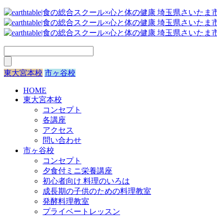
東大宮本校
市ヶ谷校
HOME
東大宮本校
コンセプト
各講座
アクセス
問い合わせ
市ヶ谷校
コンセプト
夕食付ミニ栄養講座
初心者向け 料理のいろは
成長期の子供のための料理教室
発酵料理教室
プライベートレッスン