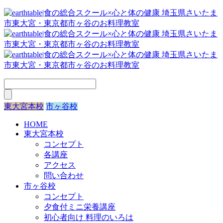
東大宮本校
市ヶ谷校
HOME
東大宮本校
コンセプト
各講座
アクセス
問い合わせ
市ヶ谷校
コンセプト
夕食付ミニ栄養講座
初心者向け 料理のいろは