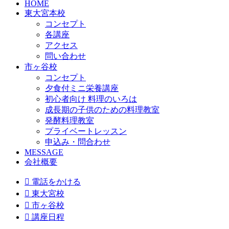
HOME
東大宮本校
コンセプト
各講座
アクセス
問い合わせ
市ヶ谷校
コンセプト
夕食付ミニ栄養講座
初心者向け 料理のいろは
成長期の子供のための料理教室
発酵料理教室
プライベートレッスン
申込み・問合わせ
MESSAGE
会社概要

電話をかける

東大宮校

市ヶ谷校

講座日程